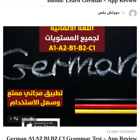
Busuu: Learn German – App Review
by
دويتش بلس
0
7.3k
LEARN GERMAN
German A1,A2,B1,B2,C1 Grammar Test – App Review