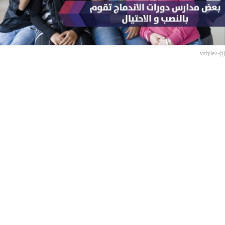
س
ن
و
ا
vstyle2-(1)
ت
a
g
o