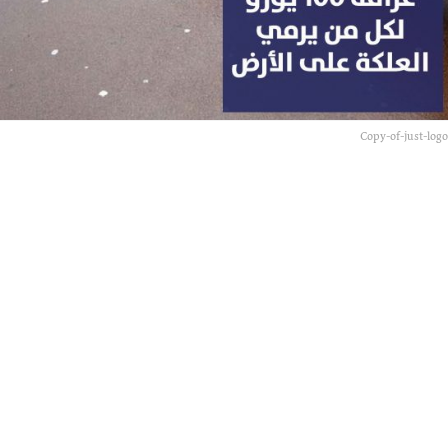
س
ن
و
ا
ت
Copy-of-just-logo
a
g
o