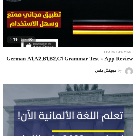
0
7.3k
LEARN GERMAN
German A1,A2,B1,B2,C1 Grammar Test – App Review
by
دويتش بلس