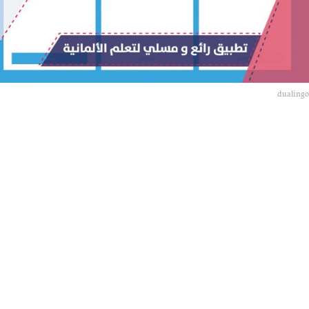
س
ن
و
ا
ت
dualingo
a
g
o