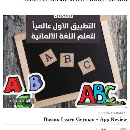
0
2.3k
LEARN GERMAN
Busuu: Learn German – App Review