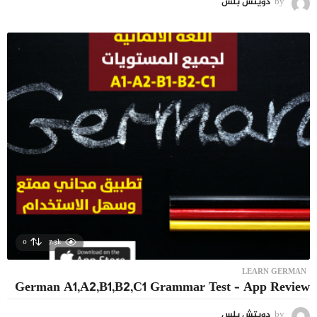
by
دويتش بلس
0
7.3k
LEARN GERMAN
German A1,A2,B1,B2,C1 Grammar Test – App Review
by
دويتش بلس