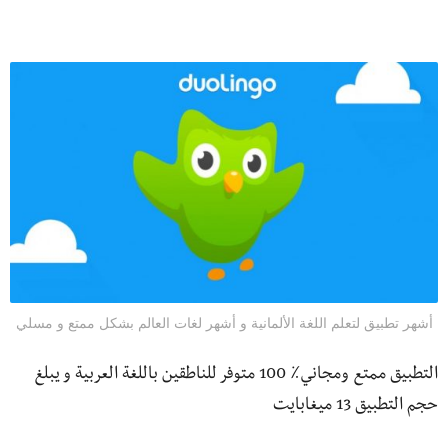
أشهر تطبيق لتعلم اللغة الألمانية و أشهر لغات العالم بشكل ممتع و مسلي
التطبيق ممتع ومجاني٪ 100 متوفر للناطقين باللغة العربية و يبلغ
حجم التطبيق 13 ميغابايت