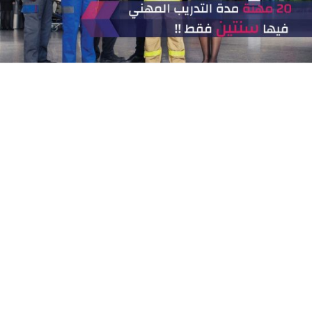
س
ن
و
ا
ت
a
g
o