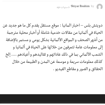
Shiyar Ibrahim
by
9 سنوات ago
8
س
ن
و
دويتش بلس – اخبار المانيا : موقع مستقل يقدم كل ما هو جديد عن
ا
ت
الحياة في ألمانيا من مقالات خدمية شاملة أو أخبار محلية مترجمة
a
g
من أشهر الصحف و المواقع الألمانية بشكل يومي و مستمر بالإضافة
o
إلى معلومات عامة تتعرفون من خلالها على الحياة في ألمانيا و
الشعب الألماني بما في ذلك عاداتهم و تقاليدهم و أعيادهم …. إلخ
كذلك معلومات سريعة و موسعة عن المدن و الطبيعة من خلال
الحقائق و الصور و مقاطع الفيديو .