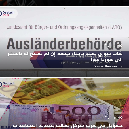
0
752
شاب سوري يهدد بإيذاء نفسه إن لم يسمح له بالسفر
الى سوريا فوراً
Shiyar Ibrahim
by
0
743
مسؤول في حزب ميركل يطالب بتقديم المساعدات