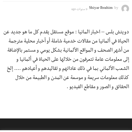
Shiyar Ibrahim
by
9 سنوات ago
8
س
ن
و
دويتش بلس – اخبار المانيا : موقع مستقل يقدم كل ما هو جديد عن
ا
ت
الحياة في ألمانيا من مقالات خدمية شاملة أو أخبار محلية مترجمة
a
g
من أشهر الصحف و المواقع الألمانية بشكل يومي و مستمر بالإضافة
o
إلى معلومات عامة تتعرفون من خلالها على الحياة في ألمانيا و
الشعب الألماني بما في ذلك عاداتهم و تقاليدهم و أعيادهم …. إلخ
كذلك معلومات سريعة و موسعة عن المدن و الطبيعة من خلال
الحقائق و الصور و مقاطع الفيديو .