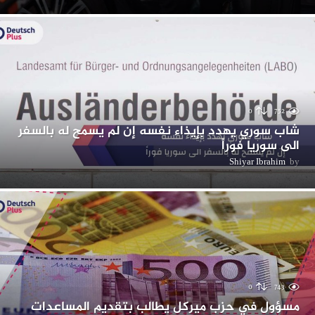
0
752
شاب سوري يهدد بإيذاء نفسه إن لم يسمح له بالسفر
الى سوريا فوراً
Shiyar Ibrahim
by
0
743
مسؤول في حزب ميركل يطالب بتقديم المساعدات